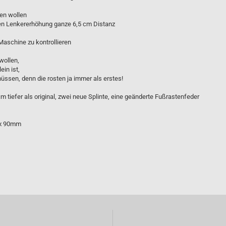
hen wollen
en Lenkererhöhung ganze 6,5 cm Distanz
Maschine zu kontrollieren
wollen,
ein ist,
müssen, denn die rosten ja immer als erstes!
cm tiefer als original, zwei neue Splinte, eine geänderte Fußrastenfeder
 x 90mm