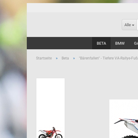
Alle
BETA
BMW
G
»
»
Startseite
Beta
"Bärenfallen" - Tiefere VA-Rallye-Fu