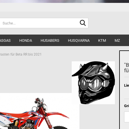
Suche...
ASGAS
HONDA
HUSABERG
HUSQVARNA
KTM
MZ
ßrasten für Beta RR bis 2021
"B
fü
Lie
Gr