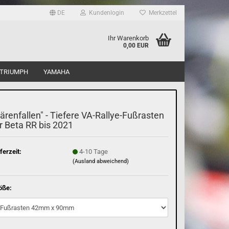
DE
Kundenlogin
Merkzettel
Ihr Warenkorb
0,00 EUR
TRIUMPH
YAMAHA
ärenfallen" - Tiefere VA-Rallye-Fußrasten
r Beta RR bis 2021
ferzeit:
4-10 Tage
(Ausland abweichend)
öße: