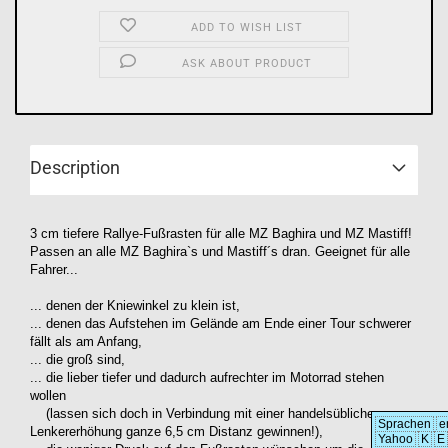
ADD TO WISH LIST
ASK ABOUT PRODUCT
Description
3 cm tiefere Rallye-Fußrasten für alle MZ Baghira und MZ Mastiff!
Passen an alle MZ Baghira`s und Mastiff´s dran. Geeignet für alle
Fahrer...
... denen der Kniewinkel zu klein ist,
... denen das Aufstehen im Gelände am Ende einer Tour schwerer
fällt als am Anfang,
... die groß sind,
... die lieber tiefer und dadurch aufrechter im Motorrad stehen
wollen
(lassen sich doch in Verbindung mit einer handelsüblichen
Sprachen
e
Lenkererhöhung ganze 6,5 cm Distanz gewinnen!),
Yahoo
K
E