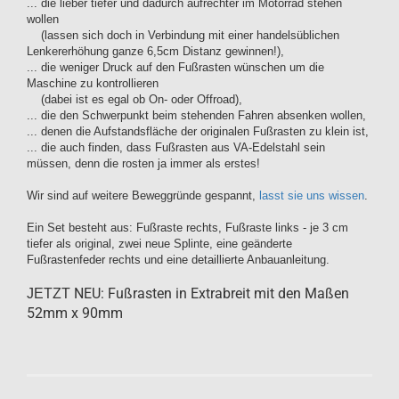
... die lieber tiefer und dadurch aufrechter im Motorrad stehen
wollen
(lassen sich doch in Verbindung mit einer handelsüblichen
Lenkererhöhung ganze 6,5cm Distanz gewinnen!),
... die weniger Druck auf den Fußrasten wünschen um die
Maschine zu kontrollieren
(dabei ist es egal ob On- oder Offroad),
... die den Schwerpunkt beim stehenden Fahren absenken wollen,
... denen die Aufstandsfläche der originalen Fußrasten zu klein ist,
... die auch finden, dass Fußrasten aus VA-Edelstahl sein
müssen, denn die rosten ja immer als erstes!
Wir sind auf weitere Beweggründe gespannt,
lasst sie uns wissen
.
Ein Set besteht aus: Fußraste rechts, Fußraste links - je 3 cm
tiefer als original, zwei neue Splinte, eine geänderte
Fußrastenfeder rechts und eine detaillierte Anbauanleitung.
NEU: Fußrasten in Extrabreit mit den Maßen
JETZT
52mm x 90mm